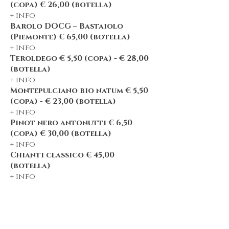
(copa)
€ 26,00 (botella)
+ info
Barolo DOCG – Bastaiolo
(Piemonte) € 65,00 (botella)
+ info
Teroldego € 5,50 (copa) - € 28,00
(botella)
+ info
Montepulciano bio natum € 5,50
(copa) - € 23,00 (botella)
+ info
Pinot nero antonutti € 6,50
(copa) € 30,00 (botella)
+ info
Chianti classico € 45,00
(botella)
+ info
Vinos blancos
Pecorino bio becco reale € 6,50