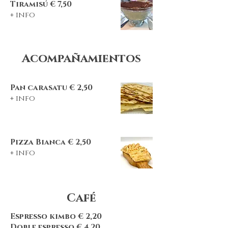
Tiramisú € 7,50
+ info
Acompañamientos
P
an carasatu
€ 2
,5
0
+ info
P
izza Bianca € 2,50
+ info
Café
Espresso kimbo € 2,20
Doble espresso € 4,20