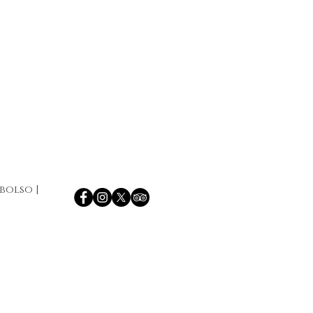
mbolso
|