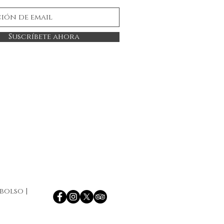
Suscríbete ahora
mbolso
|