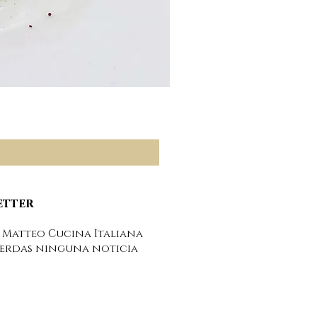
Pesto rosso - salsa pe
Precio
6,00 €
etter
 Matteo Cucina Italiana
ierdas ninguna noticia