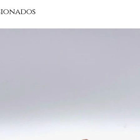
huevo), pan ral
levadura, sal), 
cionados
Salsa
bechamel
:
trigo,
mantequi
fermentos lácte
pimienta negra.