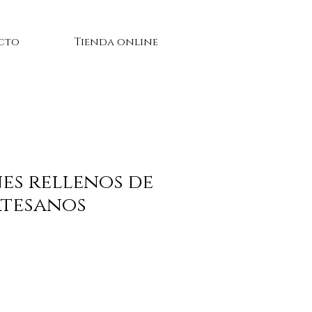
cto
Tienda online
es rellenos de
rtesanos
cio