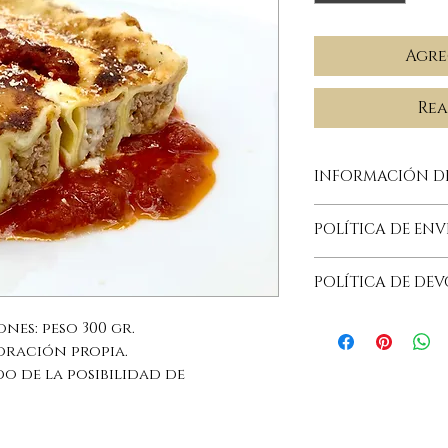
Agre
Rea
INFORMACIÓN D
Consumir dentro
POLÍTICA DE ENV
Conservar entre
Alergenos: glut
Más informaci
seco de cáscara
POLÍTICA DE DE
Ingredientes: P
Más informaci
trigo, huevo, agu
es: peso 300 gr.
Relleno: carne 
oración propia.
ternera, mozzar
o de la posibilidad de
suero de leche, 
lácteos), queso
vaca, cuajo, sal