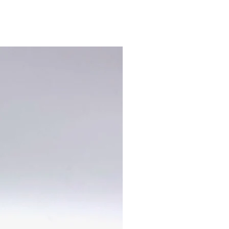
lano (harina de trigo,
sal, pimienta negra.
leche
,
harina
de
lla
(nata pasteurizada y
os), nueces moscada, sal,