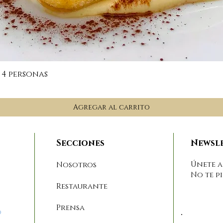
Vista rápida
 4 personas
Agregar al carrito
Secciones
Newsl
Únete a
Nosotros
No te p
Restaurante
Prensa
o