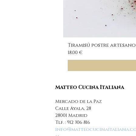
Tiramisú postre artesano
Precio
18,00 €
Matteo Cucina Italiana
Mercado de la Paz
Calle Ayala, 28
28001 Madrid
Tlf. :
912 306 816
info@matteocucinaitaliana.c