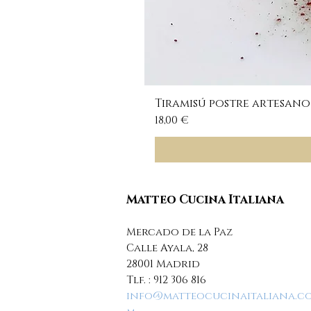
Tiramisú postre artesano
Precio
18,00 €
Matteo Cucina Italiana
Mercado de la Paz
Calle Ayala, 28
28001 Madrid
Tlf. :
912 306 816
info@matteocucinaitaliana.c