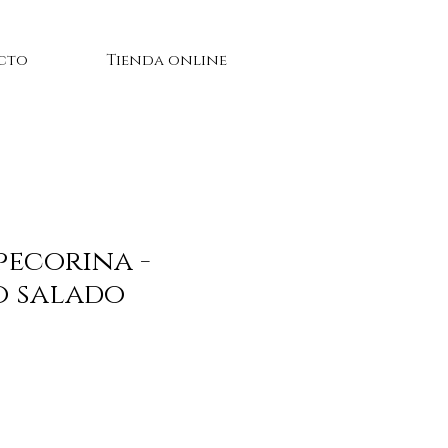
cto
Tienda online
pecorina -
o salado
cio