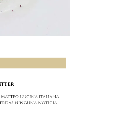
Pesto rosso - salsa pe
Precio
6,00 €
etter
 Matteo Cucina Italiana
ierdas ninguna noticia