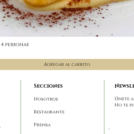
Vista rápida
 4 personas
Agregar al carrito
Secciones
Newsl
Únete a
Nosotros
No te p
Restaurante
Prensa
o