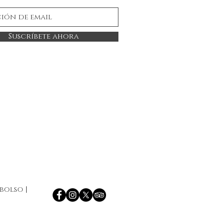
Suscríbete ahora
mbolso
|