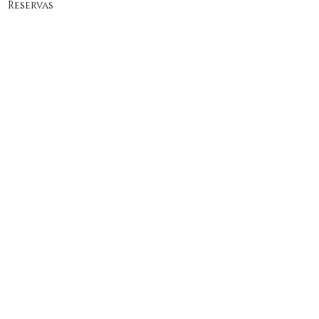
Reservas
Contacto
Tienda Online
Newsletter
Únete a Matteo Cucina Italiana
No te pierdas ninguna noticia
Suscríbete ahora