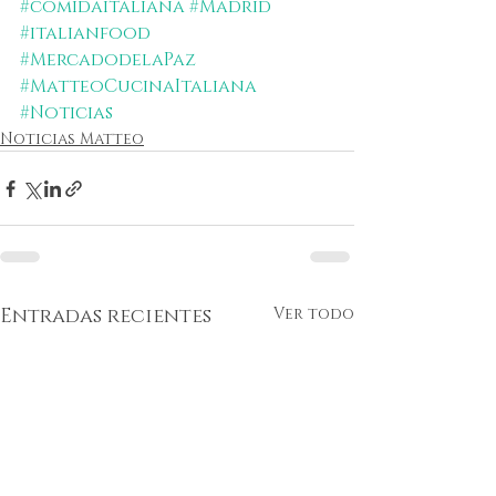
#comidaitaliana
#Madrid
#italianfood
#MercadodelaPaz
#MatteoCucinaItaliana
#Noticias
Noticias Matteo
Entradas recientes
Ver todo