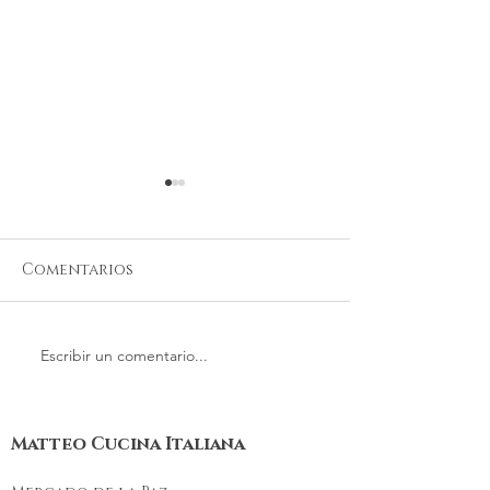
Comentarios
Escribir un comentario...
En Matteo Cucina
Matteo Cuci
Italiana os
Italiana nos
preparamos vuestras
de vacacione
cenas navideñas
Matteo Cucina Italiana