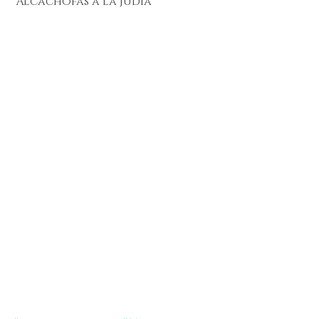
 Alcachofas a la Judía