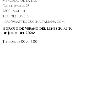
Mercado de la Paz
Calle Ayala, 28
28001 Madrid
Tlf. :
912 306 816
info@matteocucinaitaliana.com
Horario de Verano del Lunes 20 al 30
de Julio del 2026:
Tienda: 09:00 a 16:00
Restaurante: 13:00 a 15:30
Secciones
Nosotros
Restaurante
Prensa
Reservas