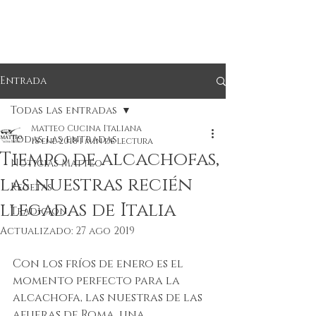
Entrada
Todas las entradas
Matteo Cucina Italiana
Todas las entradas
18 ene 2018
1 min de lectura
Tiempo de alcachofas,
Noticias Matteo
las nuestras recién
Recetas
llegadas de Italia
Tradición
Actualizado:
27 ago 2019
Con los fríos de enero es el 
momento perfecto para la 
alcachofa, las nuestras de las 
afueras de Roma, una 