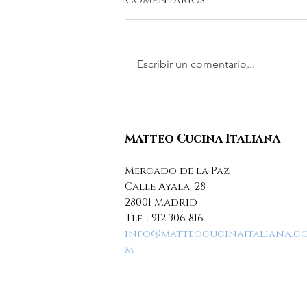
Escribir un comentario...
Cajas regalo
Scovaventi, el regalo
perfecto para esta
Matteo Cucina Italiana
Navidad
Mercado de la Paz
Calle Ayala, 28
28001 Madrid
Tlf. :
912 306 816
info@matteocucinaitaliana.c
m