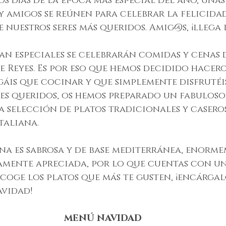
s días de la época más especial del año, unas
 y amigos se reúnen para celebrar la felicidad
e nuestros seres más queridos. Amig@s, ¡llega 
tan especiales se celebrarán comidas y cenas 
de Reyes. Es por eso que hemos decidido hacero
gáis que cocinar y que simplemente disfruté
es queridos, os hemos preparado un fabuloso
 selección de platos tradicionales y caseros
taliana.
na es sabrosa y de base mediterránea, enorme
amente apreciada, por lo que cuentas con un
escoge los platos que más te gusten, ¡encárgal
avidad!
MENÚ NAVIDAD