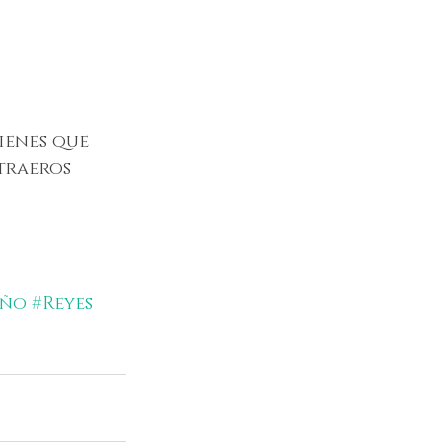
ienes que 
traeros 
Año
#Reyes