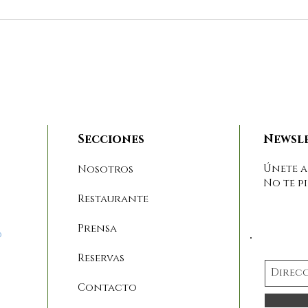
En Matteo Cucina
Mat
Italiana os preparamos
nos
vuestras cenas
vac
Secciones
Newsl
navideñas
Únete a
Nosotros
No te p
Restaurante
Prensa
o
Reservas
Contacto