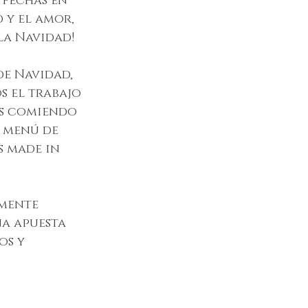
 fechas en 
 y el amor, 
la Navidad!
de Navidad, 
s el trabajo 
is comiendo 
 menú de 
 made in 
mente 
a apuesta 
os y 