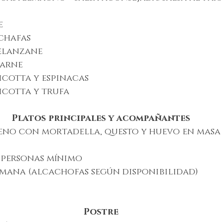
e
chafas
elanzane
carne
icotta y espinacas
icotta y trufa
Platos principales y acompañantes
no con mortadella, questo y huevo en masa p
 personas mínimo
omana (alcachofas según disponibilidad)
Postre