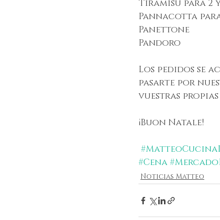
Tiramisù para 2 
Pannacotta para
Panettone
Pandoro
Los pedidos se ac
pasarte por nues
vuestras propias
¡Buon Natale!
#MatteoCucinaI
#Cena
#Mercado
Noticias Matteo