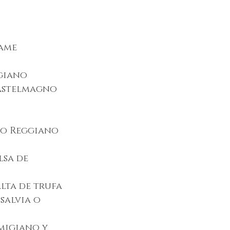
ame 
giano 
Castelmagno
no Reggiano
lsa de 
alta de trufa
salvia o 
migiano y 