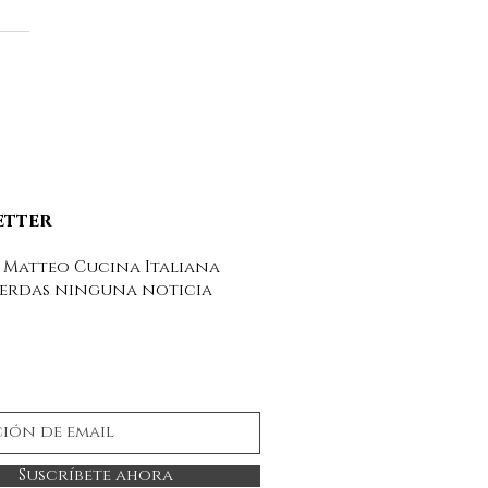
teo Cucina Italiana
 vamos de
aciones
etter
 Matteo Cucina Italiana
ierdas ninguna noticia
Suscríbete ahora