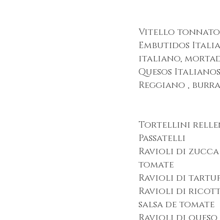
Vitello tonnato
Embutidos Italia
italiano, morta
Quesos Italiano
Reggiano , burr
Tortellini rell
Passatelli
Ravioli di zucca
tomate
Ravioli di tartu
Ravioli di ricott
salsa de tomate
Ravioli di queso