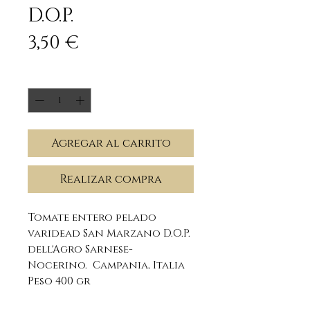
D.O.P.
Precio
3,50 €
Cantidad
*
Agregar al carrito
Realizar compra
Tomate entero pelado
varidead San Marzano D.O.P.
dell'Agro Sarnese-
Nocerino. Campania, Italia
Peso 400 gr