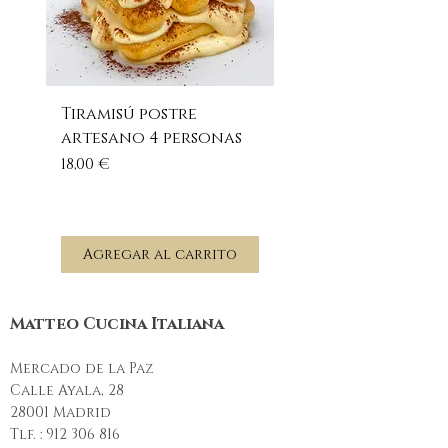
Tiramisú postre
Pesto rosso - sals
artesano 4 personas
pesto rojo 100 gr
Precio
Precio
18,00 €
6,00 €
Agregar al carrito
Agregar al carr
Matteo Cucina Italiana
Mercado de la Paz
Calle Ayala, 28
28001 Madrid
Tlf. :
912 306 816