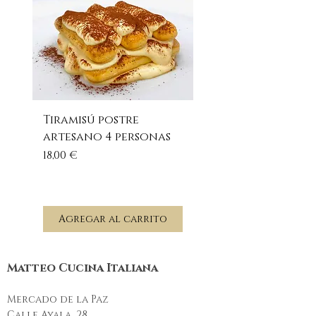
Tiramisú postre
Pesto rosso - sals
artesano 4 personas
pesto rojo 100 gr
Precio
Precio
18,00 €
6,00 €
Agregar al carrito
Agregar al carr
Matteo Cucina Italiana
Mercado de la Paz
Calle Ayala, 28