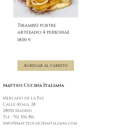
Tiramisú postre
Pesto rosso - sals
artesano 4 personas
pesto rojo 100 gr
Precio
Precio
18,00 €
6,00 €
Agregar al carrito
Agregar al carr
Matteo Cucina Italiana
Mercado de la Paz
Calle Ayala, 28
28001 Madrid
Tlf. :
912 306 816
info@matteocucinaitaliana.com