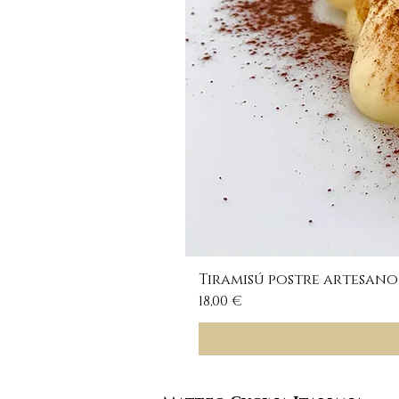
Tiramisú postre artesano
Precio
18,00 €