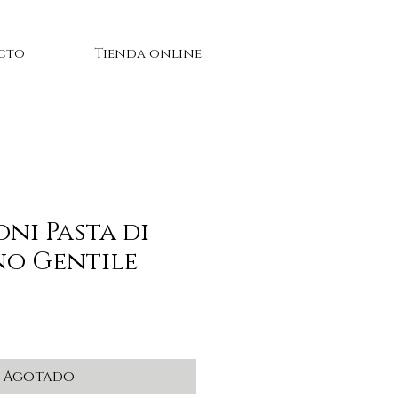
cto
Tienda online
oni Pasta di
o Gentile
cio
Agotado