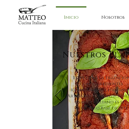
Inicio
Nosotros
Nuestros Pla
Respeto de la tradició
con ingredientes
rigurosamente italiano
Artesanía y autenticidad
sabor Italiano es el
concepto base de este
negocio