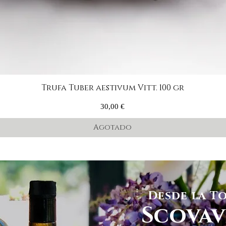
Vista rápida
Trufa Tuber aestivum Vitt. 100 gr
Precio
30,00 €
Agotado
Desde la T
Scovav