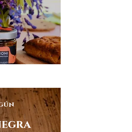
egún
negra