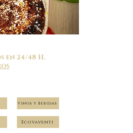
 en 24/48 H.
ros
s
Vinos y Bebidas
Scovaventi