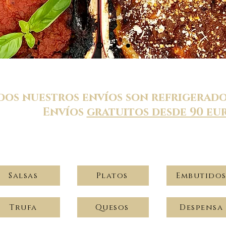
dos nuestros envíos son refrigerados
Envíos
gratuitos desde 90 eu
Salsas
Platos
Embutido
Trufa
Quesos
Despensa