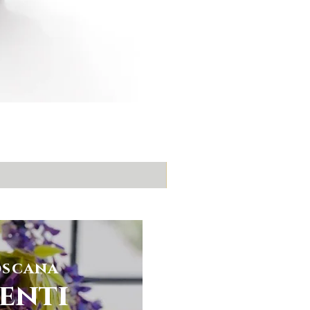
oscana
enti