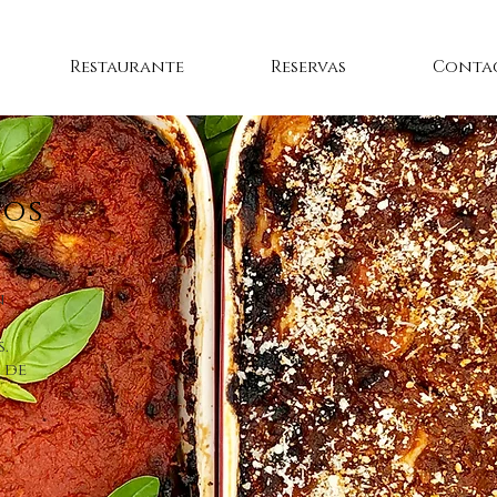
Restaurante
Reservas
Conta
tos
n
s.
 de