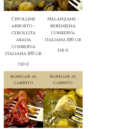
Cipolline
Melanzane -
arrosto -
berenjena
cebollita
conserva
asada
italiana 100 gr
conserva
Precio
3,50 €
italiana 100 gr
Precio
3,50 €
Agregar al
Agregar al
carrito
carrito