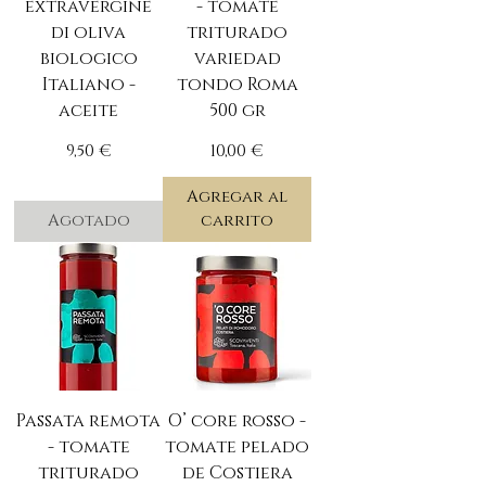
extravergine
- tomate
di oliva
triturado
biologico
variedad
Italiano -
tondo Roma
aceite
500 gr
Precio
Precio
9,50 €
10,00 €
Agregar al
Agotado
carrito
Passata remota
O’ core rosso -
- tomate
tomate pelado
triturado
de Costiera