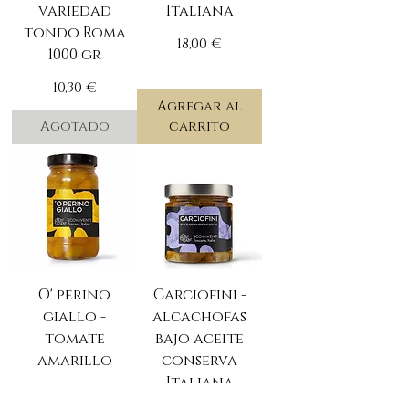
variedad
Italiana
tondo Roma
Precio
18,00 €
1000 gr
Precio
10,30 €
Agregar al
Agotado
carrito
O' perino
Carciofini -
giallo -
alcachofas
tomate
bajo aceite
amarillo
conserva
Italiana
Precio
16,50 €