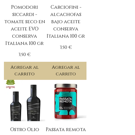
Pomodori
Carciofini -
siccardi -
alcachofas
tomate seco en
bajo aceite
aceite EVO
conserva
conserva
Italiana 100 gr
Italiana 100 gr
Precio
3,50 €
Precio
3,50 €
Agregar al
Agregar al
carrito
carrito
Ostro Olio
Passata remota